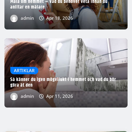
Måla om hemmet – vad du behöver veta innan du
anlitar en målare
admin
Apr 18, 2026
ARTIKLAR
Så känner du igen mögellukt i hemmet och vad du bör
göra åt den
admin
Apr 11, 2026