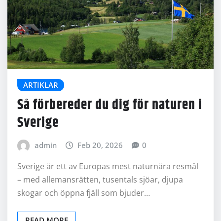
ARTIKLAR
Så förbereder du dig för naturen i
Sverige
admin
Feb 20, 2026
0
Sverige är ett av Europas mest naturnära resmål
– med allemansrätten, tusentals sjöar, djupa
skogar och öppna fjäll som bjuder…
READ MORE